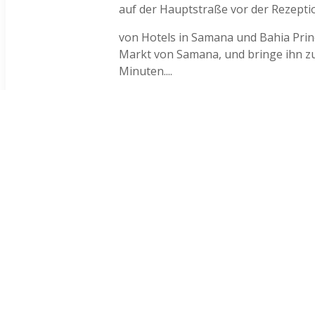
auf der Hauptstraße vor der Rezeptio
von Hotels in Samana und Bahia Prin
Markt von Samana, und bringe ihn zum
Minuten....
VON LAS TERRENAS
Mi rancho es a 1H15 de su Hotel. (1
Puede rentar un coche a Las Terrenas
Puede probar de organizarlo con la re