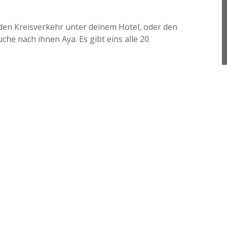
 den Kreisverkehr unter deinem Hotel, oder den
he nach ihnen Aya. Es gibt eins alle 20
uelta (120 $ por Playa Coson y Bonita, Wyndham).
izas encontrara mejor precio desde su hotel.