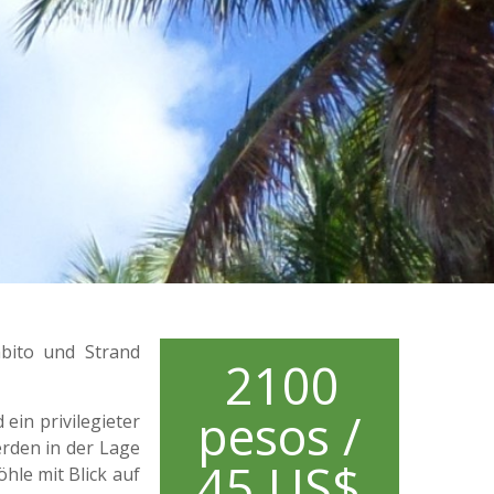
abito und Strand
2100
pesos /
ein privilegieter
erden in der Lage
45 US$
hle mit Blick auf