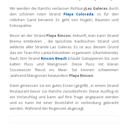
Wir werden die Rancho verlassen Richtung
Las Galeras
durch
den schönen roten Strand
Playa Colorada
, so für den
rötlichen Sand benannt. Es geht von Hügeln, Bäumen und
Kokospalme.
Bevor an der Strand
Playa Rincon
, Ankunft, man kann Strand
Brema entdecken , die tipischste Karibischen Strand und
wildeste aller Strände Las Galeras .Es ist aus diesem Grund
das ein Tean Kho Lanta Kolumbien organisiert. (Überlebende).
Nach 5km Strand
Rincon Beach
Erlaubt Galoppieren bis zum
kalten Fluss und Mangroven .Diese Fluss mit klaran
Süsswasser fliesst ins Meer. Sie können schwimmen
,während Mangroven bewundern
Playa Rincon
.
Dann geniessen sie ein gutes Essen (gegrillt) , in einem Strand
Restaurant bevor zur Rancho zurückkehren. Diese Ausflüg ist
ein Vorlaschlag und kann auf Ihre frage angepasst werden
und es kann mit einer Bootsfahrt in verbindung gebracht
werden. Während der Regenzeit abgesagt.